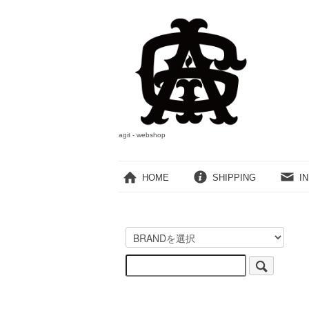
agit - webshop
HOME
SHIPPING
I