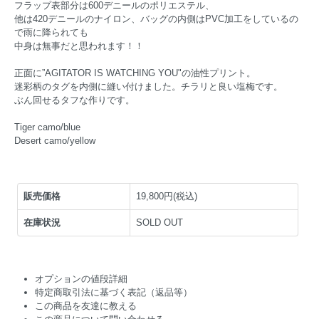
フラップ表部分は600デニールのポリエステル、
他は420デニールのナイロン、バッグの内側はPVC加工をしているの
で雨に降られても
中身は無事だと思われます！！
正面に”AGITATOR IS WATCHING YOU"の油性プリント。
迷彩柄のタグを内側に縫い付けました。チラリと良い塩梅です。
ぶん回せるタフな作りです。
Tiger camo/blue
Desert camo/yellow
販売価格
19,800円(税込)
在庫状況
SOLD OUT
オプションの値段詳細
特定商取引法に基づく表記（返品等）
この商品を友達に教える