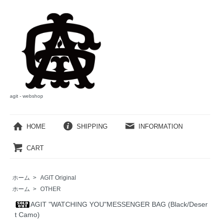
agit - webshop
HOME
SHIPPING
INFORMATION
CART
ホーム
>
AGIT Original
ホーム
>
OTHER
AGIT "WATCHING YOU"MESSENGER BAG (Black/Deser
t Camo)