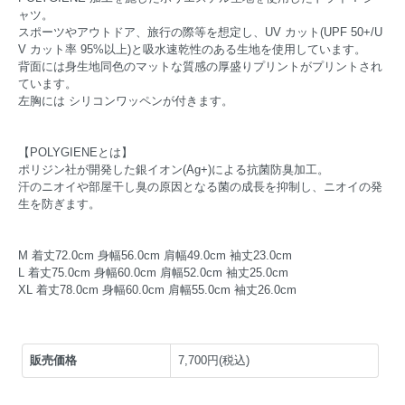
ャツ。
スポーツやアウトドア、旅行の際等を想定し、UV カット(UPF 50+/U
V カット率 95%以上)と吸水速乾性のある生地を使用しています。
背面には身生地同色のマットな質感の厚盛りプリントがプリントされ
ています。
左胸には シリコンワッペンが付きます。
【POLYGIENEとは】
ポリジン社が開発した銀イオン(Ag+)による抗菌防臭加工。
汗のニオイや部屋干し臭の原因となる菌の成長を抑制し、ニオイの発
生を防ぎます。
M 着丈72.0cm 身幅56.0cm 肩幅49.0cm 袖丈23.0cm
L 着丈75.0cm 身幅60.0cm 肩幅52.0cm 袖丈25.0cm
XL 着丈78.0cm 身幅60.0cm 肩幅55.0cm 袖丈26.0cm
販売価格
7,700円(税込)