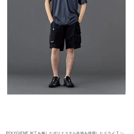
POLYGIENE 加工を施したポリエステル生地を使用したドライ T シ