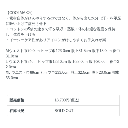
【COOLMAX®︎】
・素材自体がひんやりするのではなく、体から出た水分（汗）を即座
に吸い上げて蒸発させる
・コットンの5倍の速さで汗を吸収・蒸散・体の快適な湿度を保持
し、体温を下げる
・イージーケア性がありアイロンがけしやすくお手入れが楽
Mウエスト巾79.0cm ヒップ巾123.0cm 股上31.5cm 股下18.0cm 裾巾
31.0cm
L ウエスト巾84cm ヒップ巾128.0cm 股上32.0cm 股下20.0cm 裾巾3
2.0cm
XL ウエスト巾89cm ヒップ巾133.0cm 股上32.5cm 股下20.0cm 裾巾
33.0cm
販売価格
18,700円(税込)
在庫状況
SOLD OUT