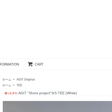
NFORMATION
CART
ホーム
>
AGIT Original
ホーム
>
TEE
AGIT "Shore project"S/S TEE (White)