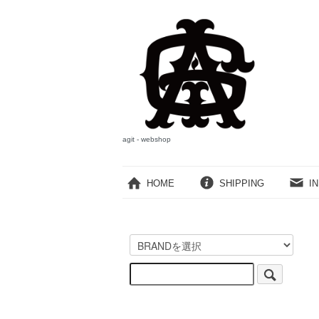
agit - webshop
HOME
SHIPPING
I