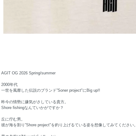
AGIT OG 2026 Spring/summer
2000年代
一世を風靡した伝説のブランド”Soner project"にBig up!!
昨今の情勢に嫌気がさしている貴方。
Shore fishingなんていかがですか？
丘に佇む男。
彼が海を割り”Shore project"を釣り上げるている姿を想像してみてください