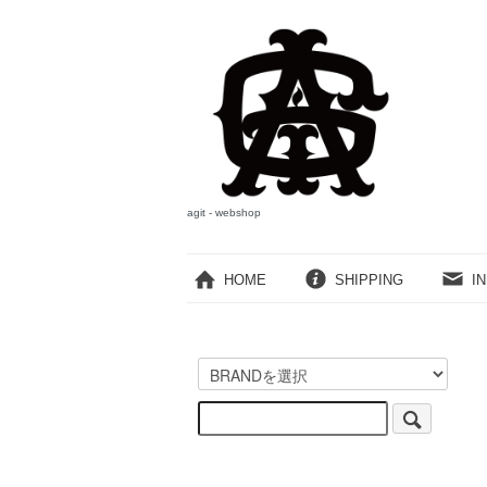
agit - webshop
HOME
SHIPPING
I