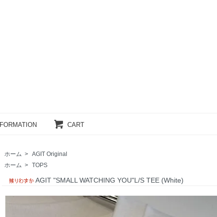
NFORMATION
CART
ホーム
>
AGIT Original
ホーム
>
TOPS
AGIT "SMALL WATCHING YOU"L/S TEE (White)