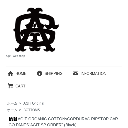
agit - webshop
HOME
SHIPPING
INFORMATION
CART
ホーム
>
AGIT Original
ホーム
>
BOTTOMS
AGIT ORGANIC COTTONxCORDURA®︎ RIPSTOP CAR
GO PANTS"AGIT SP ORDER" (Black)