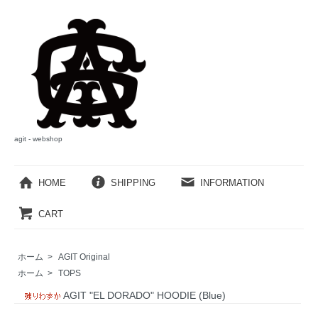
agit - webshop
HOME
SHIPPING
INFORMATION
CART
ホーム
>
AGIT Original
ホーム
>
TOPS
AGIT "EL DORADO" HOODIE (Blue)