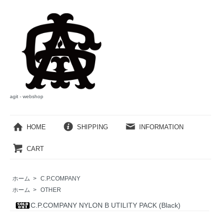
agit - webshop
HOME
SHIPPING
INFORMATION
CART
ホーム
>
C.P.COMPANY
ホーム
>
OTHER
C.P.COMPANY NYLON B UTILITY PACK (Black)