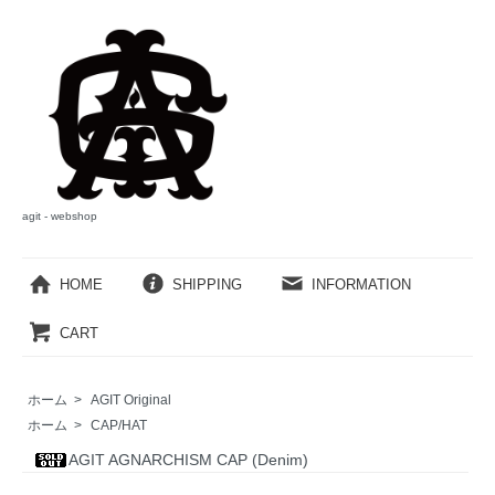
agit - webshop
HOME
SHIPPING
INFORMATION
CART
ホーム
>
AGIT Original
ホーム
>
CAP/HAT
AGIT AGNARCHISM CAP (Denim)