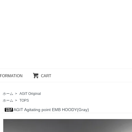
NFORMATION
CART
ホーム
>
AGIT Original
ホーム
>
TOPS
AGIT Agitating point EMB HOODY(Gray)