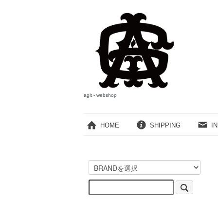
agit - webshop
HOME
SHIPPING
I