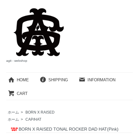
agit - webshop
HOME
SHIPPING
INFORMATION
CART
ホーム
>
BORN X RAISED
ホーム
>
CAP/HAT
BORN X RAISED TONAL ROCKER DAD HAT(Pink)