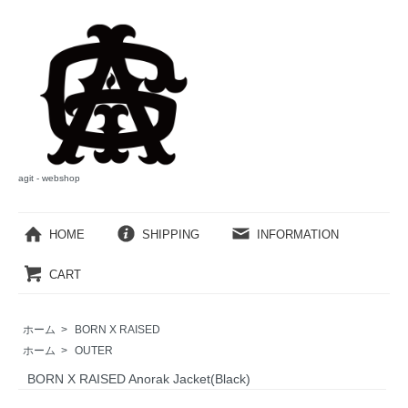
agit - webshop
HOME
SHIPPING
INFORMATION
CART
ホーム
>
BORN X RAISED
ホーム
>
OUTER
BORN X RAISED Anorak Jacket(Black)