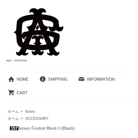
agit - webshop
HOME
SHIPPING
INFORMATION
CART
ホーム
>
bravo
ホーム
>
ACCESSORY
bravo Foxtrot BlockⅡ(Black)