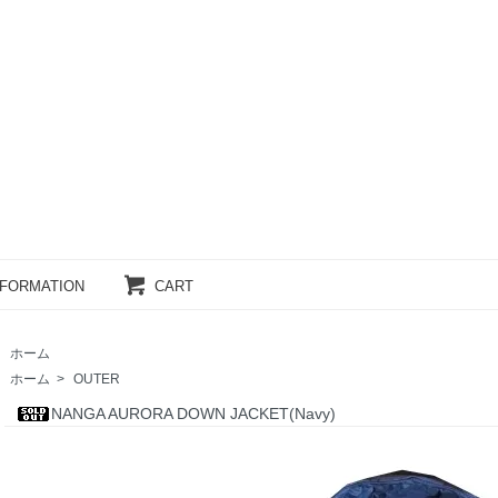
NFORMATION
CART
ホーム
ホーム
>
OUTER
NANGA AURORA DOWN JACKET(Navy)