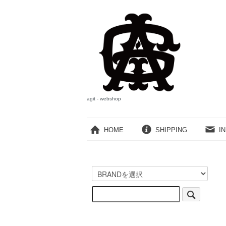
agit - webshop
HOME
SHIPPING
I