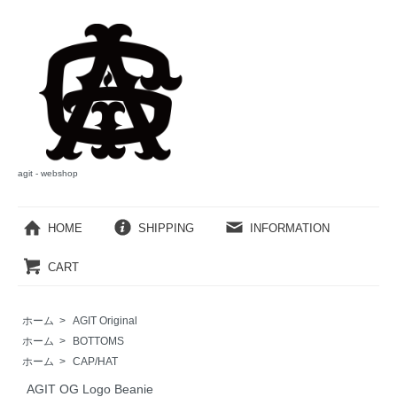
agit - webshop
HOME
SHIPPING
INFORMATION
CART
ホーム
>
AGIT Original
ホーム
>
BOTTOMS
ホーム
>
CAP/HAT
AGIT OG Logo Beanie