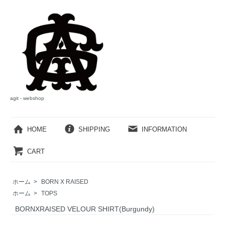
agit - webshop
HOME
SHIPPING
INFORMATION
CART
ホーム
>
BORN X RAISED
ホーム
>
TOPS
BORNXRAISED VELOUR SHIRT(Burgundy)