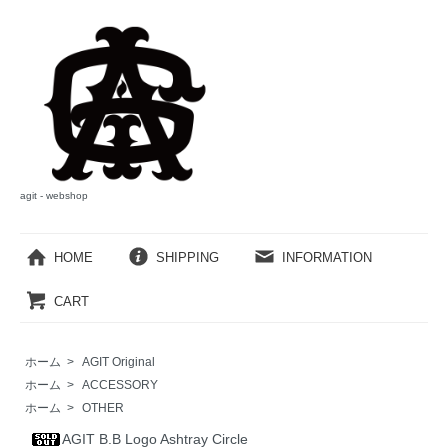
agit - webshop
HOME
SHIPPING
INFORMATION
CART
ホーム
>
AGIT Original
ホーム
>
ACCESSORY
ホーム
>
OTHER
AGIT B.B Logo Ashtray Circle